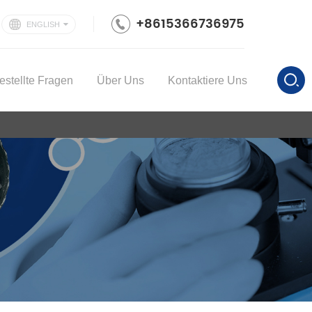
+8615366736975
ENGLISH
estellte Fragen
Über Uns
Kontaktiere Uns