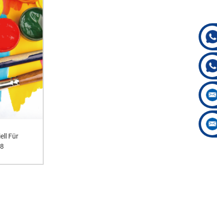
ell Für
68