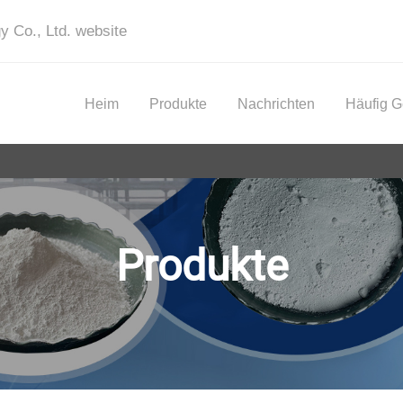
y Co., Ltd. website
Heim
Produkte
Nachrichten
Häufig G
Produkte