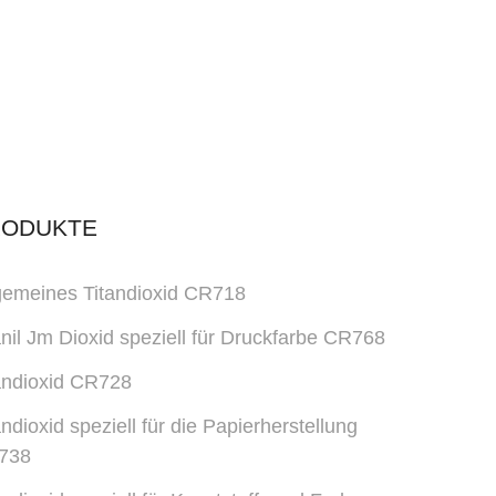
RODUKTE
gemeines Titandioxid CR718
anil Jm Dioxid speziell für Druckfarbe CR768
andioxid CR728
andioxid speziell für die Papierherstellung
738